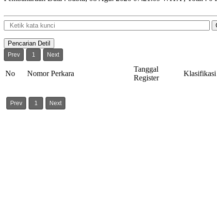
Prev
1
Next
Tanggal
No
Nomor Perkara
Klasifikasi
Register
Prev
1
Next